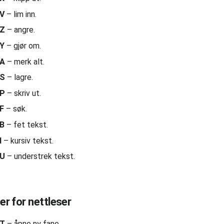
 V
– lim inn.
 Z
– angre.
 Y
– gjør om.
 A
– merk alt.
 S
– lagre.
 P
– skriv ut.
 F
– søk.
 B
– fet tekst.
I
– kursiv tekst.
 U
– understrek tekst.
er for nettleser
 T
– åpne ny fane.