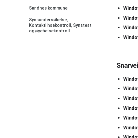
Windo
Sandnes kommune
Windo
Synsundersøkelse,
Kontaktlinsekontroll, Synstest
Windo
og øyehelsekontroll
Windo
Snarvei
Windo
Windo
Window
Window
Window
Window
Windo