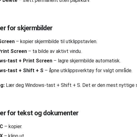
+ Delete
– slett permanent uten papirkurv.
er for skjermbilder
 Screen
– kopier skjermbilde til utklippstavlen.
Print Screen
– ta bilde av aktivt vindu.
ws-tast + Print Screen
– lagre skjermbilde automatisk.
s-tast + Shift + S
– åpne utklippsverktøy for valgt område.
g:
Lær deg Windows-tast + Shift + S. Det er den mest nyttige s
er for tekst og dokumenter
 C
– kopier.
 X
– klipp ut.