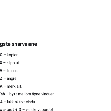
igste snarveiene
 C
– kopier.
 X
– klipp ut.
 V
– lim inn.
 Z
– angre.
 A
– merk alt.
Tab
– bytt mellom åpne vinduer.
F4
– lukk aktivt vindu.
ws-tast + D
– vis skrivebordet.