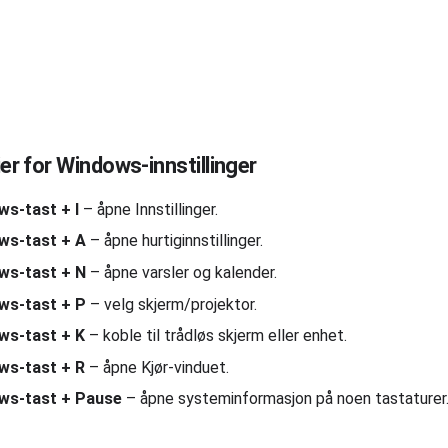
er for Windows-innstillinger
ws-tast + I
– åpne Innstillinger.
ws-tast + A
– åpne hurtiginnstillinger.
ws-tast + N
– åpne varsler og kalender.
ws-tast + P
– velg skjerm/projektor.
ws-tast + K
– koble til trådløs skjerm eller enhet.
ws-tast + R
– åpne Kjør-vinduet.
ws-tast + Pause
– åpne systeminformasjon på noen tastaturer