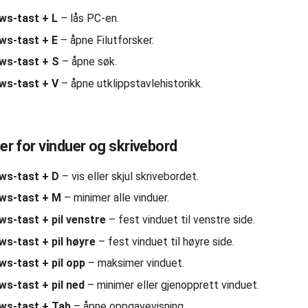
ws-tast + L
– lås PC-en.
ws-tast + E
– åpne Filutforsker.
ws-tast + S
– åpne søk.
ws-tast + V
– åpne utklippstavlehistorikk.
er for vinduer og skrivebord
ws-tast + D
– vis eller skjul skrivebordet.
ws-tast + M
– minimer alle vinduer.
s-tast + pil venstre
– fest vinduet til venstre side.
s-tast + pil høyre
– fest vinduet til høyre side.
s-tast + pil opp
– maksimer vinduet.
s-tast + pil ned
– minimer eller gjenopprett vinduet.
ws-tast + Tab
– åpne oppgavevisning.