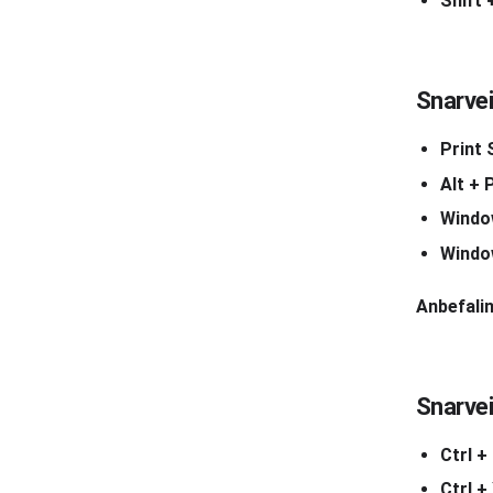
Shift 
Snarvei
Print
Alt + 
Windo
Window
Anbefalin
Snarvei
Ctrl +
Ctrl +