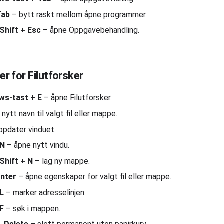
Tab
– bytt raskt mellom åpne programmer.
 Shift + Esc
– åpne Oppgavebehandling.
er for Filutforsker
ws-tast + E
– åpne Filutforsker.
 nytt navn til valgt fil eller mappe.
ppdater vinduet.
 N
– åpne nytt vindu.
 Shift + N
– lag ny mappe.
Enter
– åpne egenskaper for valgt fil eller mappe.
 L
– marker adresselinjen.
 F
– søk i mappen.