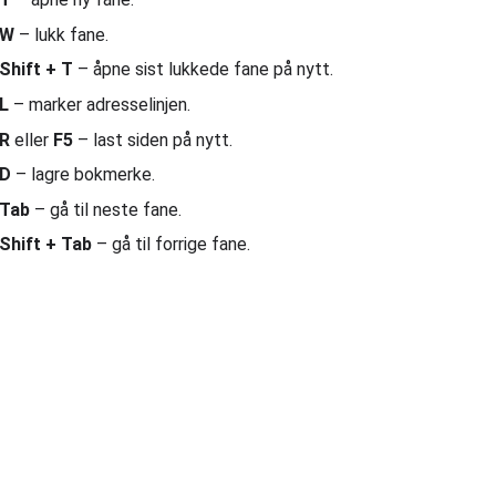
 W
– lukk fane.
 Shift + T
– åpne sist lukkede fane på nytt.
 L
– marker adresselinjen.
 R
eller
F5
– last siden på nytt.
 D
– lagre bokmerke.
 Tab
– gå til neste fane.
 Shift + Tab
– gå til forrige fane.